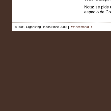
Nota: se pide 
espacio de Co
© 2008, Organizing Heads Since 2000 |
Whee! markd++!