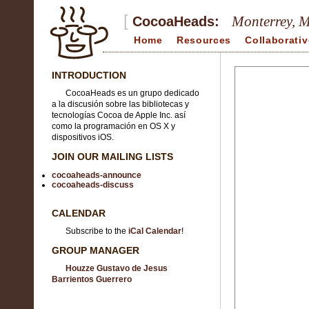
[
Monterrey, 
CocoaHeads:
Home
Resources
Collaborativ
INTRODUCTION
CocoaHeads es un grupo dedicado
a la discusión sobre las bibliotecas y
tecnologías Cocoa de Apple Inc. así
como la programación en OS X y
dispositivos iOS.
JOIN OUR MAILING LISTS
cocoaheads-announce
cocoaheads-discuss
CALENDAR
Subscribe to the
iCal Calendar
!
GROUP MANAGER
Houzze Gustavo de Jesus
Barrientos Guerrero